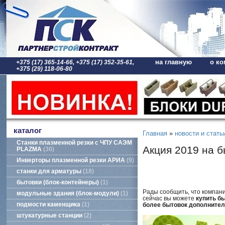
на главную
о ко
+375 (17) 365-14-66, +375 (17) 352-35-61,
+375 (29) 118-06-80
каталог
Главная
»
новости и стать
Станки плазменной резки с ЧПУ САЭМ
Акция 2019 на б
PLAZMA
30
Инверторы плазменной резки АРИА
9
станки для арматуры
18
бытовки (блок-контейнеры)
1
Рады сообщить, что компан
модульные здания (блок-модули)
1
сейчас вы можете
купить б
подмости каменщика
1
более бытовок дополнитель
штукатурные станции
2