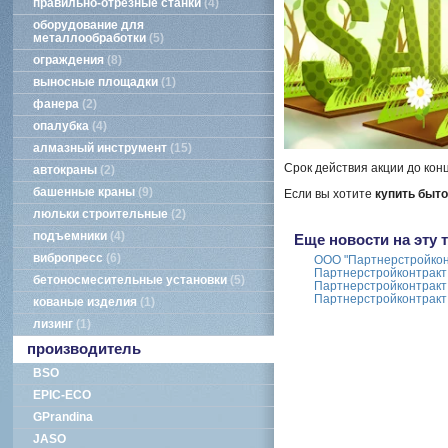
правильно-отрезные станки
4
оборудование для
металлообработки
5
ограждения
8
выносные площадки
1
фанера
2
опалубка
4
алмазный инструмент
15
Срок действия акции до кон
автокраны
2
башенные краны
9
Если вы хотите
купить быто
люльки строительные
2
подъемники
4
Еще новости на эту 
вибропресс
6
ООО "Партнерстройконт
Партнерстройконтракт 
бетоносмесительные установки
5
Партнерстройконтракт
Партнерстройконтракт 
кованые изделия
1
лизинг
1
производитель
BSO
EPIC-ECO
GPrandina
JASO