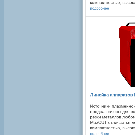
компактностью, высок
Пневматический спосо
подробнее
является щадящим для
Линейка аппаратов
Источники плазменно
предназначены для в
резки металлов любог
MaxCUT отличается ле
компактностью, высок
Высокочастотный спос
подробнее