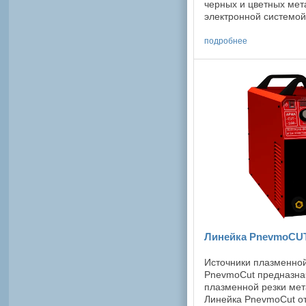
черных и цветных ме
электронной системой
давления режущего га
легкостью, компактност
подробнее
Линейка PnevmoCU
Источники плазменной
PnevmoCut предназна
плазменной резки мет
Линейка PnevmoCut от