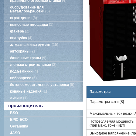
правильно-отрезные станки
4
оборудование для
металлообработки
5
ограждения
8
выносные площадки
1
фанера
2
опалубка
4
алмазный инструмент
15
автокраны
2
башенные краны
9
люльки строительные
2
подъемники
4
вибропресс
6
бетоносмесительные установки
5
кованые изделия
1
Параметры
лизинг
1
Параметры сети [В]
производитель
BSO
Максимальный ток резки [А
EPIC-ECO
Потребляемая мощность
(при макс. токе) [кВт]
GPrandina
JASO
Выходное напряжение (п