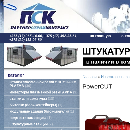
на главную
о ко
+375 (17) 365-14-66, +375 (17) 352-35-61,
+375 (29) 118-06-80
каталог
Главная
»
Инверторы плаз
Станки плазменной резки с ЧПУ САЭМ
PowerCUT
PLAZMA
30
Инверторы плазменной резки АРИА
9
станки для арматуры
18
бытовки (блок-контейнеры)
1
модульные здания (блок-модули)
1
подмости каменщика
1
штукатурные станции
2