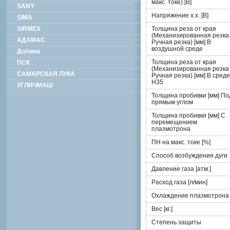
макс. токе) [В]
SANY
Напряжение х.х. [В]
SIMA
SIRMEX
Толщина реза от края
(Механизированная резка 
АДАМАС
Ручная резка) [мм] В
воздушной среде
Долина
Толщина реза от края
ПСК
(Механизированная резка 
САМАРСКАЯ ЛУКА
Ручная резка) [мм] В среде
H35
УГЛИЧМАШ
Толщина пробивки [мм] По
прямым углом
Толщина пробивки [мм] С
перемещением
плазмотрона
ПН на макс. токе [%]
Способ возбуждения дуги
Давление газа [атм.]
Расход газа [л/мин]
Охлаждение плазмотрона
Вес [кг.]
Степень защиты