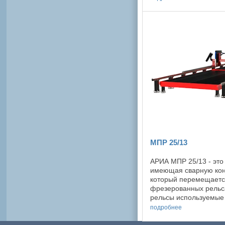
имеет более высокое .
МПР 25/13
АРИА МПР 25/13 - это
имеющая сварную кон
который перемещаетс
фрезерованных рельс
рельсы используемые
устойчивы к различно
подробнее
незначительным ...