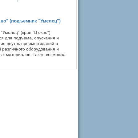
кно" (подъемник "Умелец")
"Умелец" (кран "В окно")
ся для подъема, опускания и
я внутрь проемов зданий и
 различного оборудования и
ых материалов. Также возможна
подъемника на крышах зданий или
 Кран "В ...