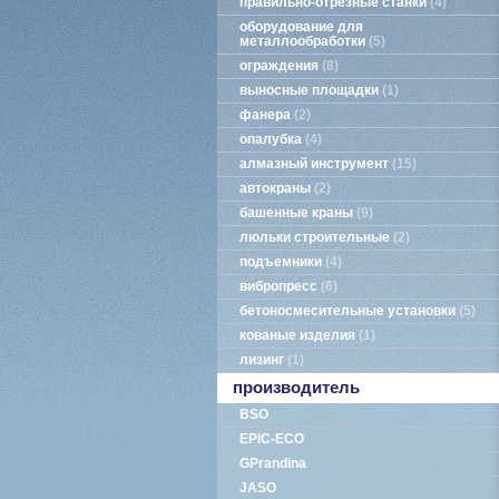
правильно-отрезные станки
4
оборудование для
металлообработки
5
ограждения
8
выносные площадки
1
фанера
2
опалубка
4
алмазный инструмент
15
автокраны
2
башенные краны
9
люльки строительные
2
подъемники
4
вибропресс
6
бетоносмесительные установки
5
кованые изделия
1
лизинг
1
производитель
BSO
EPIC-ECO
GPrandina
JASO