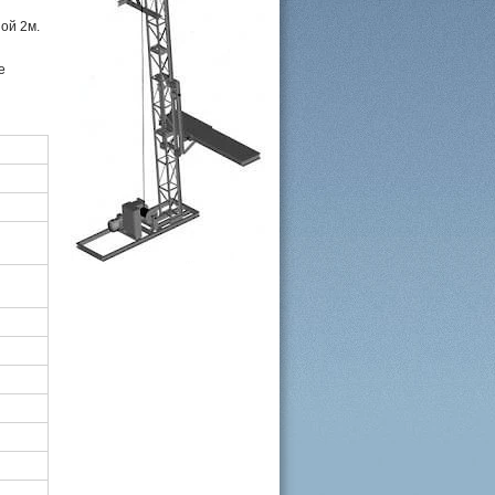
ой 2м.
е