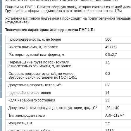
Подъемник ПМГ-1-Б имеет сборную мачту, которая состоит из секций длин
Грузовая платформа подъемника выкатывается и отъезжает на 1,7м.
Установка мачтового подъемника происходит на подготовленной площадк
(фундаменте).
Технические характеристики подъемника ПМГ-1-Б:
Грузоподъемность, кг, не более
500
Высота подъема, м, не более
49 (75)
Размеры грузовой платформы, м
0,5x2,7
Перемещение груза по горизонтали
1,5
относительно оси мачты, м, не более
Скорость подъема груза, м/с, не менее
0,3
Ветровой район установки по ГОСТ 1451
Допустимая скорость ветра, м/с:
I-V
- для рабочего состояния
14
- для нерабочего состояния
33
0
Допустимая температура для эксплуатации, град. С
-20...+40
Тип электродвигателя
АИР-112М4
мощность, кВт
5,5
частота вращения, об/мин
1432