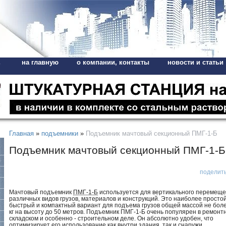
на главную
о компании, контакты
новости и статьи
,
Главная
»
подъемники
»
Подъемник мачтовый секционный ПМГ-1-Б
Подъемник мачтовый секционный ПМГ-1-Б
поделит
Мачтовый подъемник
ПМГ-1-Б
используется для вертикального перемещ
различных видов грузов, материалов и конструкций. Это наиболее простой
быстрый и компактный вариант для подъема грузов общей массой не бол
кг на высоту до 50 метров. Подъемник ПМГ-1-Б очень популярен в ремонт
складском и особенно - строительном деле. Он абсолютно удобен, что
оптимизирует его использование как внутри здания, так и снаружи.