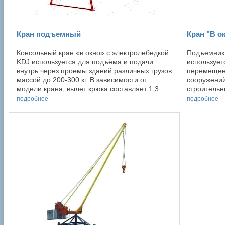
Кран подъемный
Кран "В о
Консольный кран «в окно» с электролебедкой
Подъемник 
KDJ используется для подъёма и подачи
использует
внутрь через проемы зданий различных грузов
перемещени
массой до 200-300 кг. В зависимости от
сооружений
модели крана, вылет крюка составляет 1,3
строительн
или 0,9 м относительно опоры. Чистая масса
установка 
подробнее
подробнее
...
сооружений.