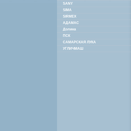
SANY
SIMA
SIRMEX
АДАМАС
Долина
ПСК
САМАРСКАЯ ЛУКА
УГЛИЧМАШ