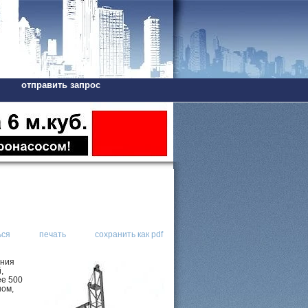
отправить запрос
ься
печать
сохранить как pdf
ения
,
ее 500
ном,