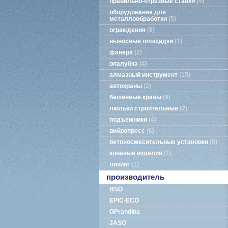
правильно-отрезные станки
4
оборудование для
металлообработки
5
ограждения
8
выносные площадки
1
фанера
2
опалубка
4
алмазный инструмент
15
автокраны
2
башенные краны
9
люльки строительные
2
подъемники
4
вибропресс
6
бетоносмесительные установки
5
кованые изделия
1
лизинг
1
производитель
BSO
EPIC-ECO
GPrandina
JASO