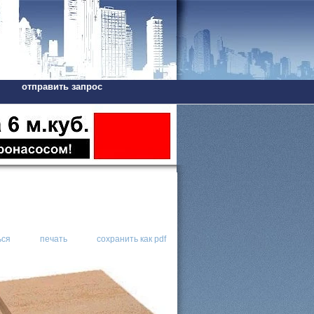
отправить запрос
ься
печать
сохранить как pdf