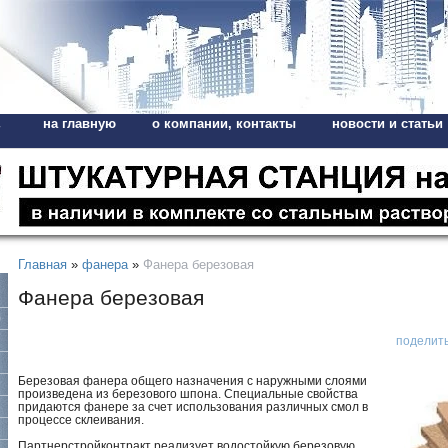
на главную
о компании, контакты
новости и статьи
,
Главная
»
фанера
»
Фанера березовая
Фанера березовая
поделит
Березовая фанера общего назначения с наружными слоями
произведена из березового шпона.
Специальные свойства
придаются фанере за счет использования различных смол в
процессе склеивания.
Партнерстройконтракт реализует водостойкую березовую