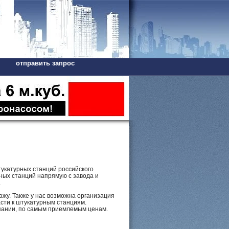
отправить запрос
укатурных станций российского
ных станций напрямую с завода и
.
жу. Также у нас возможна организация
асти к штукатурным станциям.
мпании, по самым приемлемым ценам.