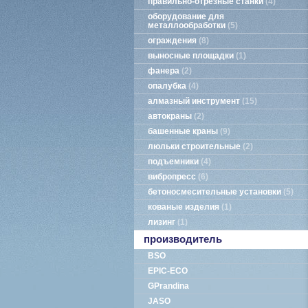
правильно-отрезные станки
4
оборудование для
металлообработки
5
ограждения
8
выносные площадки
1
фанера
2
опалубка
4
алмазный инструмент
15
автокраны
2
башенные краны
9
люльки строительные
2
подъемники
4
вибропресс
6
бетоносмесительные установки
5
кованые изделия
1
лизинг
1
производитель
BSO
EPIC-ECO
GPrandina
JASO