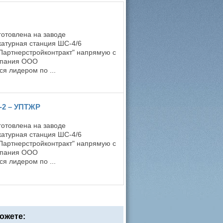
готовлена на заводе
катурная станция ШС-4/6
Партнерстройконтракт" напрямую с
омпания ООО
я лидером по ...
-2 – УПТЖР
готовлена на заводе
катурная станция ШС-4/6
Партнерстройконтракт" напрямую с
омпания ООО
я лидером по ...
ожете: