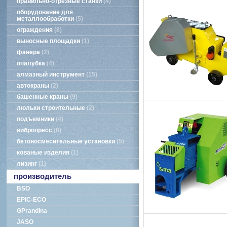
правильно-отрезные станки
4
оборудование для
металлообработки
5
ограждения
8
выносные площадки
1
фанера
2
опалубка
4
алмазный инструмент
15
автокраны
2
башенные краны
9
люльки строительные
2
подъемники
4
вибропресс
6
бетоносмесительные установки
5
кованые изделия
1
лизинг
1
производитель
BSO
EPIC-ECO
GPrandina
JASO