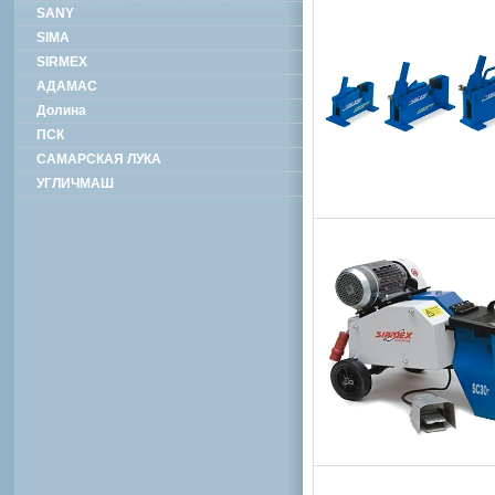
SANY
SIMA
SIRMEX
АДАМАС
Долина
ПСК
САМАРСКАЯ ЛУКА
УГЛИЧМАШ