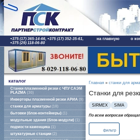
на главную
о ко
+375 (17) 365-14-66, +375 (17) 352-35-61,
+375 (29) 118-06-80
каталог
Главная
»
станки для арм
Станки плазменной резки с ЧПУ САЭМ
Станки для рез
PLAZMA
30
Инверторы плазменной резки АРИА
9
SIRMEX
SIMA
станки для арматуры
18
бытовки (блок-контейнеры)
1
По всем вопросам обращать
модульные здания (блок-модули)
1
подмости каменщика
1
фильтр
штукатурные станции
2