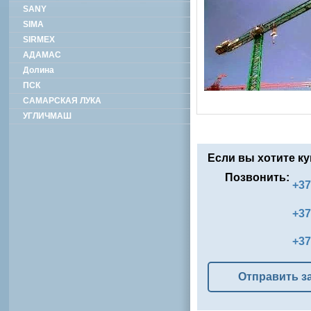
SANY
SIMA
SIRMEX
АДАМАС
Долина
ПСК
САМАРСКАЯ ЛУКА
УГЛИЧМАШ
Если вы хотите ку
Позвонить:
+37
+37
+37
Отправить з