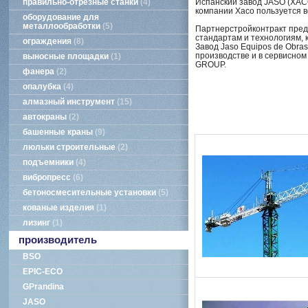
Испанский завод JASO (ХАС
правильно-отрезные станки
4
компании Хасо пользуется 
оборудование для
металлообработки
5
Партнерстройконтракт пред
стандартам и технологиям,
ограждения
8
Завод Jaso Equipos de Obras
производстве и в сервисном
выносные площадки
1
GROUP.
фанера
2
опалубка
4
алмазный инструмент
15
автокраны
2
башенные краны
9
люльки строительные
2
подъемники
4
вибропресс
6
бетоносмесительные установки
5
кованые изделия
1
лизинг
1
производитель
BSO
EPIC-ECO
GPrandina
JASO