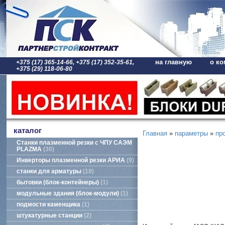
на главную
о ко
+375 (17) 365-14-66, +375 (17) 352-35-61,
+375 (29) 118-06-80
каталог
Главная
»
параметры
»
пр
Станки плазменной резки с ЧПУ САЭМ
PLAZMA
30
Инверторы плазменной резки АРИА
9
станки для арматуры
18
бытовки (блок-контейнеры)
1
модульные здания (блок-модули)
1
подмости каменщика
1
штукатурные станции
2