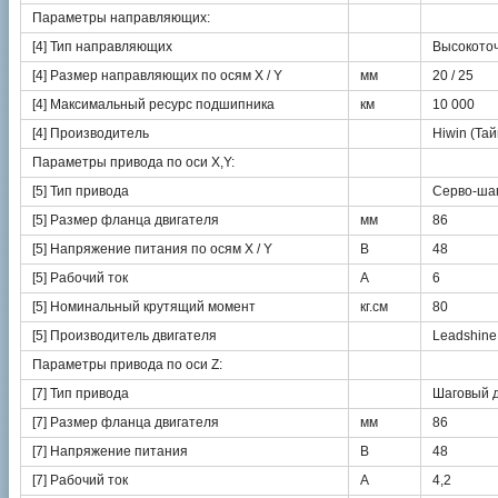
Параметры направляющих:
[4] Тип направляющих
Высокото
[4] Размер направляющих по осям X / Y
мм
20 / 25
[4] Максимальный ресурс подшипника
км
10 000
[4] Производитель
Hiwin (Тай
Параметры привода по оси X,Y:
[5] Тип привода
Серво-ша
[5] Размер фланца двигателя
мм
86
[5] Напряжение питания по осям X / Y
В
48
[5] Рабочий ток
А
6
[5] Номинальный крутящий момент
кг.см
80
[5] Производитель двигателя
Leadshine
Параметры привода по оси Z:
[7] Тип привода
Шаговый д
[7] Размер фланца двигателя
мм
86
[7] Напряжение питания
В
48
[7] Рабочий ток
А
4,2