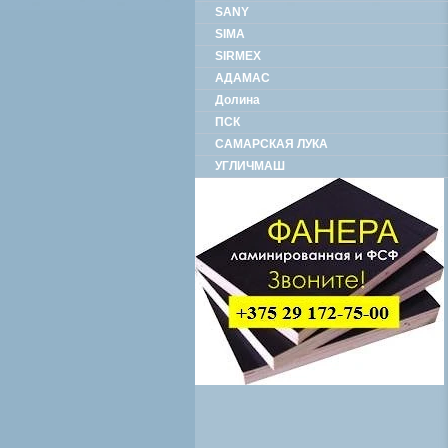
SANY
SIMA
SIRMEX
АДАМАС
Долина
ПСК
САМАРСКАЯ ЛУКА
УГЛИЧМАШ