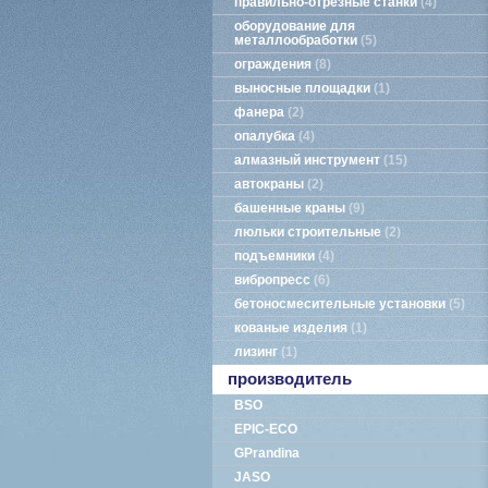
правильно-отрезные станки
4
оборудование для
металлообработки
5
ограждения
8
выносные площадки
1
фанера
2
опалубка
4
алмазный инструмент
15
автокраны
2
башенные краны
9
люльки строительные
2
подъемники
4
вибропресс
6
бетоносмесительные установки
5
кованые изделия
1
лизинг
1
производитель
BSO
EPIC-ECO
GPrandina
JASO