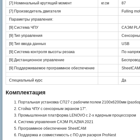
[7] Номинальный крутящий момент
кг.см
87
[7] Производитель двигателя
Fulling mo
Параметры управления:
[9] Система ЧПУ
САЭМ PLA
[9] Тип управления
Сенсорный
[9] Тип ввода данных
USB
[9] Система контроля высоты резака
По напря
[9] Дистанционное управление
Беспрово
[9] Поддерживаемое программное обеспечение
SheetCAM,
Специальный курс
Да
Комплектация
Портальная установка СП27 с рабочим полем 2100х6200мм (разбор
Стойка ЧПУ с сенсорным экраном 17''.
Промышленная платформа LENOVO с 2-х ядерным процессором
Система управления САЭМ PLAZMA 2021
Программное обеспечение SheetCAM
Поддержка и совместимость с ПО для раскроя ProNest