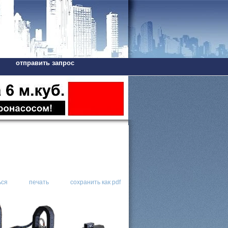
отправить запрос
ься
печать
сохранить как pdf