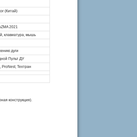
tor (Китай)
ZMA 2021
, клавиатура, мышь
жению дуги
дной Пульт ДУ
 ProNest, Техтран
ная конструкция).