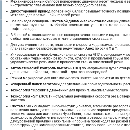
Механизированный суппорт
поперечного движения несет механизм в
инструмента: плазменного или газо-кислородного резака.
Двухсторонний привод
поперечной балки: повышает точность позицио
металла, для плазменной и газовой резки
Все привода оснащены
Системой динамической стабилизации
движен
геометрическую точность обрабатываемых контуров, а так же полност
люфт приводов.
В базовой комплектации станок оснащен качественными и надежными
с обратной связью, которые отлично выполняют свои задачи.
Для увеличения точности, плавности и скорости хода возможно оснащ
планетарными безлюфтовыми редукторами
Apex
по осям X и Y.
Универсальная и многофункциональная система ЧПУ c сенсорным уп
со станками термической резки листа, круглой и профильной трубы по
управлять всеми режимами и процессами станка плазменной резки.
Автоматический контроль высоты (THC)
по напряжению дуги с отобр
для плазменной резки, емкостной – для газо-кислородной
Режим маркировки
для автоматического нанесения разметки на детал
Ускоренный поиск заготовки
для увеличения производительности рас
Технология "Прожиг в движении"
для прожига максимальных толщин
Технология «SmartCUT»
- отдельная регулировка скорости реза отве
качества
Cистема ЧПУ
обладает широким функционалом, в том числе разворот 
положения листа даже после выключения, наличие заранее предустан
типов металла для источников Hypertherm, возможность сохранения до
возможность обработки внутренних контуров и отверстий на отличной 
двухуровневой пробивки (зажигание и пробивка происходят на разной 
проф трубы (для комбинированных станков), возобновление реза с люб