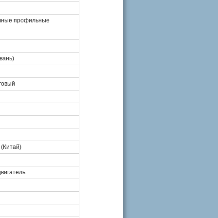
чные профильные
вань)
говый
 (Китай)
вигатель