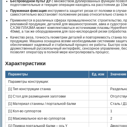
Беспроводной пульт ДУ
с множеством дублированных функций позвол
подготовительные и текущие операции находясь на расстоянии до 10м 
Пружинная фиксация
инструмента защитит резак от поломки в случае 
самостоятельно восстановит положение резака относительно станка п
Применяется в различных сферах промышленности: строительство, п
рекламной продукции, деталей для машиностроения, авиа и судостроен
САЭМ ПЛАЗМА может комплектоваться источниками плазмы Hyperther
40мм), а так же оборудованием для газо-кислородной резки (обработка
Качество реза, точность геометрии деталей и повторяемость станка п
продукцию. Машина оснащена всеми необходимыми системами защиты 
обеспечивают надежный и стабильный процесс ее работы. Быстро осв
дружественный русскоязычный интерфейс, сенсорное управление, бесп
позволят оператору в полной мере контролировать процесс.
Характеристики
Параметры
Ед. изм
Значение
Параметры конструкции:
[1] Тип конструкции станка
Раздельна
[1] Стол для размещения заготовки
Отсутству
[1] Материал станины / портальной балки
Сталь / Д
[1] Кол-во суппортов
1
[1] Максимальное кол-во суппортов
2
[1] Привод портальной балки – ось Y
Двухстор