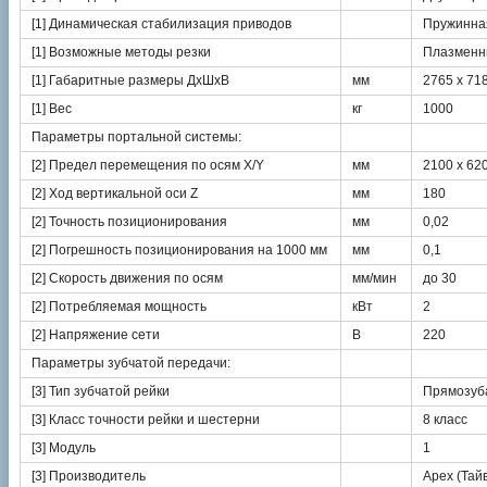
[1] Динамическая стабилизация приводов
Пружинна
[1] Возможные методы резки
Плазменн
[1] Габаритные размеры ДхШхВ
мм
2765 х 71
[1] Вес
кг
1000
Параметры портальной системы:
[2] Предел перемещения по осям X/Y
мм
2100 х 62
[2] Ход вертикальной оси Z
мм
180
[2] Точность позиционирования
мм
0,02
[2] Погрешность позиционирования на 1000 мм
мм
0,1
[2] Скорость движения по осям
мм/мин
до 30
[2] Потребляемая мощность
кВт
2
[2] Напряжение сети
В
220
Параметры зубчатой передачи:
[3] Тип зубчатой рейки
Прямозуб
[3] Класс точности рейки и шестерни
8 класс
[3] Модуль
1
[3] Производитель
Apex (Тай