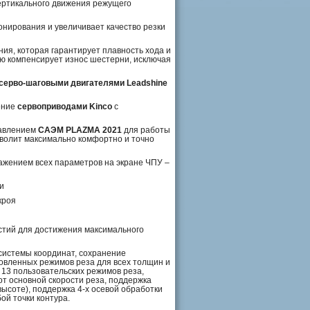
ертикального движения режущего
нирования и увеличивает качество резки
ия, которая гарантирует плавность хода и
ью компенсирует износ шестерни, исключая
серво-шаговыми двигателями Leadshine
ение
сервоприводами Kinco
с
равлением
САЭМ PLAZMA 2021
для работы
зволит максимально комфортно и точно
ажением всех параметров на экране ЧПУ –
и
кроя
рстий для достижения максимального
системы координат, сохранение
овленных режимов реза для всех толщин и
 13 пользовательских режимов реза,
от основной скорости реза, поддержка
высоте), поддержка 4-х осевой обработки
ой точки контура.