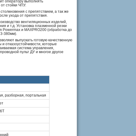
ит оператору выполнять
от стойки ЧПУ.
столкновения с препятствием, а так же
осле ухода от препятствия.
роизводство вентиляционных изделий,
ия и т.д. Установка плазменной резки
m Powermax и MAXPRO200 (обработка до
 3-380мм).
озволяют выпускать готовую качественную
и отказоустойчивости, которые
аиваемая система управления,
роводной пульт ДУ и многое другое
я, разборная, портальная
ет
16Т
онний