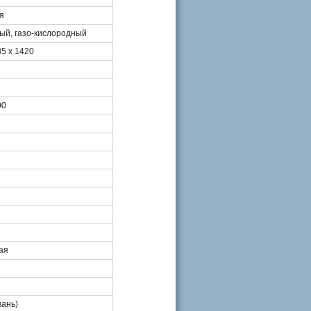
я
ый, газо-кислородный
85 х 1420
00
ая
вань)