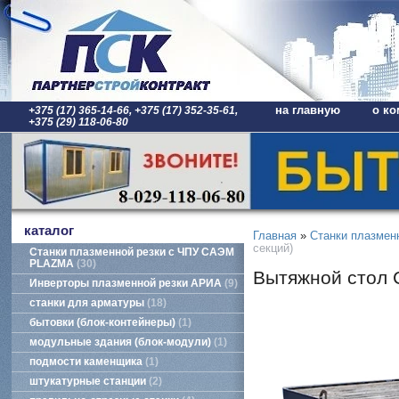
на главную
о ко
+375 (17) 365-14-66, +375 (17) 352-35-61,
+375 (29) 118-06-80
каталог
Главная
»
Станки плазме
секций)
Станки плазменной резки с ЧПУ САЭМ
PLAZMA
30
Вытяжной стол 
Инверторы плазменной резки АРИА
9
станки для арматуры
18
бытовки (блок-контейнеры)
1
модульные здания (блок-модули)
1
подмости каменщика
1
штукатурные станции
2