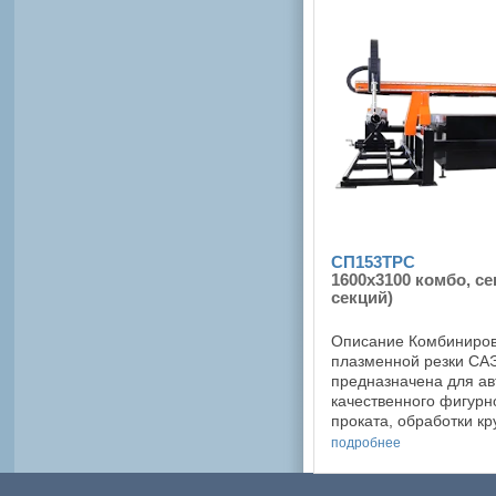
СП153ТРС
1600x3100 комбо, с
секций)
Описание Комбиниров
плазменной резки С
предназначена для а
качественного фигурн
проката, обработки к
трубы методом плазме
подробнее
кислородной резки. По