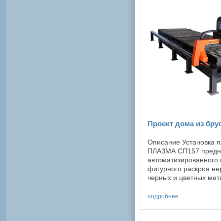
Проект дома из брус
Описание Установка 
ПЛАЗМА СП157 предн
автоматизированного 
фигурного раскроя н
черных и цветных ме
плазменной или газо-
Портальная установка и
подробнее