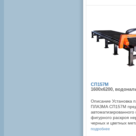
балки с одинаковой фу
СП157М
1600x6200, водонал
Описание Установка 
ПЛАЗМА СП157М пред
автоматизированного 
фигурного раскроя н
черных и цветных ме
плазменной или газо-
подробнее
Портальная установка и