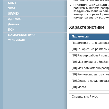
SANY
ПРИНЦИП ДЕЙСТВИЯ:
З
роликовый пневмо-распре
SIMA
воздушного клапана данн
SIRMEX
находится портал. Прив
находятся внутри воздух
АДАМАС
Долина
Характеристики
ПСК
САМАРСКАЯ ЛУКА
Параметры
УГЛИЧМАШ
Параметры стола для рас
[10] Габаритные размеры 
[10] Размер рабочей пове
[10] Мах толщина обрабат
[10] Мах равномерно расп
[10] Количество автоматич
[10] Диаметр соединитель
[10] Масса
Специальный курс