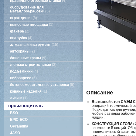
правильно-отрезные станки
4
оборудование для
металлообработки
5
ограждения
8
выносные площадки
1
фанера
2
опалубка
4
алмазный инструмент
15
автокраны
2
башенные краны
9
люльки строительные
2
подъемники
4
вибропресс
6
бетоносмесительные установки
5
кованые изделия
1
Описание
лизинг
1
Вытяжной стол САЭМ С
производитель
операций термической ре
Подходит как для ручной
BSO
любые размеры рабочей 
машин.
EPIC-ECO
КОНСТРУКЦИЯ СТОЛА:
С
GPrandina
сложности 5 секций. Обо
пневматической системы 
JASO
несущая способность сос