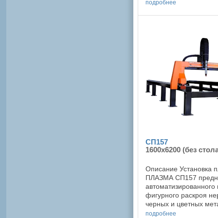
плазменной или газо-
подробнее
балки с одинаковой фу
СП157
1600x6200 (без стола
Описание Установка 
ПЛАЗМА СП157 предн
автоматизированного 
фигурного раскроя н
черных и цветных ме
плазменной или газо-
подробнее