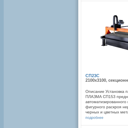
СП23С
2100x3100, секционн
Описание Установка 
ПЛАЗМА СП153 предн
автоматизированного 
фигурного раскроя н
черных и цветных ме
плазменной или газо-
подробнее
Портальная установка и