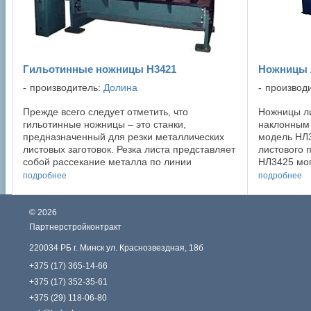
Гильотинные ножницы Н3421
Ножницы 
производитель:
Долина
производ
Прежде всего следует отметить, что
Ножницы л
гильотинные ножницы – это станки,
наклонным 
предназначенный для резки металлических
модель НЛ3
листовых заготовок. Резка листа представляет
листового 
собой рассекание металла по линии
НЛ3425 мог
смыкания подвижного верхнего ножа и
заготовите
подробнее
подробнее
неподвижного нижнего. ...
металлокон
©
2026
Партнерстройконтракт
220034 РБ г. Минск ул. Краснозвездная, 18б
+375 (17) 365-14-66
+375 (17) 352-35-61
+375 (29) 118-06-80