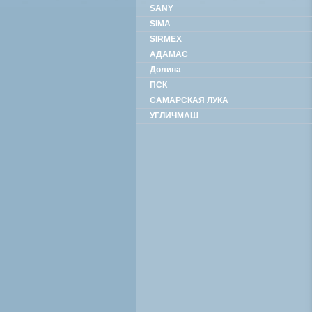
SANY
SIMA
SIRMEX
АДАМАС
Долина
ПСК
САМАРСКАЯ ЛУКА
УГЛИЧМАШ