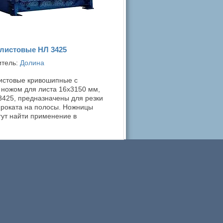
листовые НЛ 3425
итель:
Долина
истовые кривошипные с
ножом для листа 16х3150 мм,
425, предназначены для резки
проката на полосы. Ножницы
ут найти применение в
льных цехах предприятий
струкций, машиностроительных ...