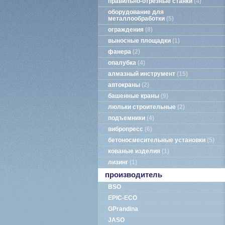
правильно-отрезные станки
4
оборудование для
металлообработки
5
ограждения
8
выносные площадки
1
фанера
2
опалубка
4
алмазный инструмент
15
автокраны
2
башенные краны
9
люльки строительные
2
подъемники
4
вибропресс
6
бетоносмесительные установки
5
кованые изделия
1
лизинг
1
производитель
BSO
EPIC-ECO
GPrandina
JASO