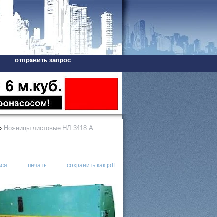
отправить запрос
»
Ножницы листовые НЛ 3418 А
ься
печать
сохранить как pdf