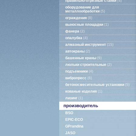
правильно-отрезные станки
4
оборудование для
металлообработки
5
ограждения
8
выносные площадки
1
фанера
2
опалубка
4
алмазный инструмент
15
автокраны
2
башенные краны
9
люльки строительные
2
подъемники
4
вибропресс
6
бетоносмесительные установки
5
кованые изделия
1
лизинг
1
производитель
BSO
EPIC-ECO
GPrandina
JASO