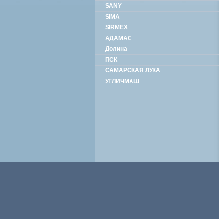
SANY
SIMA
SIRMEX
АДАМАС
Долина
ПСК
САМАРСКАЯ ЛУКА
УГЛИЧМАШ