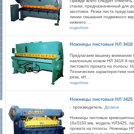
Прежде всего следует отметить,
станки, предназначенный для р
заготовок. Резка листа предста
линии смыкания подвижного вер
нижнего. ...
подробнее
Ножницы листовые НЛ 3418
Предлагаем вашему вниманию 
наклонным ножом НЛ 3418 А пр
листового проката на полосы. Н
Технические характеристики но
реза, кН ...
подробнее
Ножницы листовые НЛ 3425
производитель:
Долина
Ножницы листовые кривошипные
16х3150 мм, модель НЛ3425, пр
проката на полосы. Ножницы НЛ
заготовительных цехах предпри