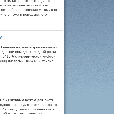
 что гильотинные ножницы – это
езки металлических листовых
вляет собой рассекание металла по
хнего ножа и неподвижного
 А
Ножницы листовые кривошипные с
едназначены для холодной резки
Л 3418 А с механической муфтой.
жниц листовых НЛ3418А: Усилие
 с наклонным ножом для листа
едназначены для резки листового
3425 могут найти применение в
ятий металлоконструкций,